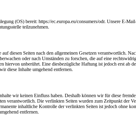
ilegung (OS) bereit: https://ec.europa.eu/consumers/odr. Unsere E-Mail
htungsstelle teilzunehmen.
 auf diesen Seiten nach den allgemeinen Gesetzen verantwortlich. Nac
u überwachen oder nach Umständen zu forschen, die auf eine rechtswidri
 hiervon unberührt. Eine diesbezügliche Haftung ist jedoch erst ab d
ir diese Inhalte umgehend entfernen.
 Inhalte wir keinen Einfluss haben. Deshalb können wir für diese fremd
 Seiten verantwortlich. Die verlinkten Seiten wurden zum Zeitpunkt der
manente inhaltliche Kontrolle der verlinkten Seiten ist jedoch ohne ko
umgehend entfernen.